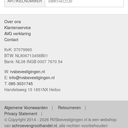
ARTIKELNUMMER
100933412120
Over ons
Klantenservice
AVG verklaring
Contact
KvK: 37079960
BTW: NL806713458B01
Bank: NL08 INGB 0007 7670 54
W:
rvsbevestigingen.nl
E:
info@rvsbevestigingen.nl
T:
085-3031745
Handelsweg 15 1851NX Heiloo
Algemene Voorwaarden
Retourneren
Privacy Statement
© Copyright 2014 - 2026 RVSbevestigingen.nl is een webshop
van
schroevengroothandel.nl
, alle rechten voorbehouden