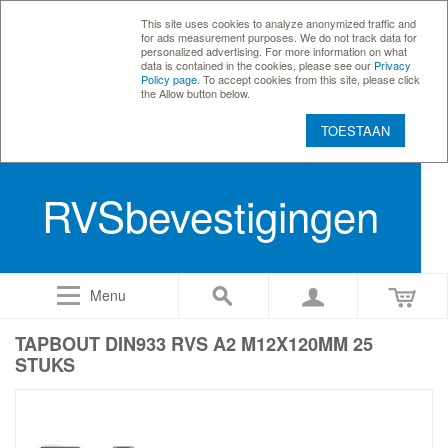
This site uses cookies to analyze anonymized traffic and
for ads measurement purposes. We do not track data for
personalized advertising. For more information on what
data is contained in the cookies, please see our
Privacy
Policy page
. To accept cookies from this site, please click
the Allow button below.
TOESTAAN
RVSbevestigingen
Menu
TAPBOUT DIN933 RVS A2 M12X120MM 25
STUKS