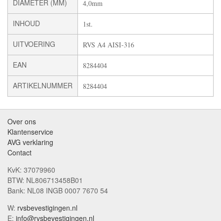
DIAMETER (MM)
4,0mm
INHOUD
1st.
UITVOERING
RVS A4 AISI-316
EAN
8284404
ARTIKELNUMMER
8284404
Over ons
Klantenservice
AVG verklaring
Contact
KvK: 37079960
BTW: NL806713458B01
Bank: NL08 INGB 0007 7670 54
W:
rvsbevestigingen.nl
E:
info@rvsbevestigingen.nl