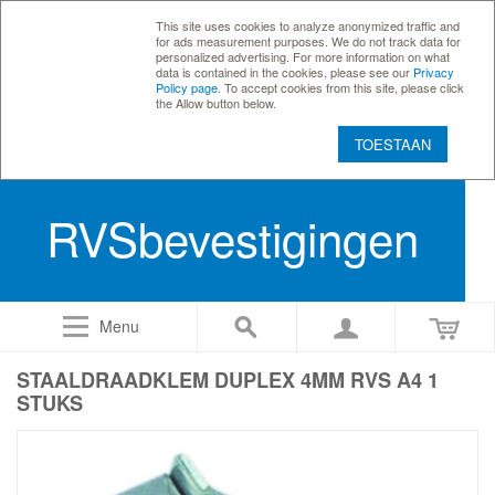
This site uses cookies to analyze anonymized traffic and
for ads measurement purposes. We do not track data for
personalized advertising. For more information on what
data is contained in the cookies, please see our
Privacy
Policy page
. To accept cookies from this site, please click
the Allow button below.
TOESTAAN
RVSbevestigingen
Menu
STAALDRAADKLEM DUPLEX 4MM RVS A4 1
STUKS