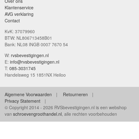
Over ons
Klantenservice
AVG verklaring
Contact
KvK: 37079960
BTW: NL806713458B01
Bank: NL08 INGB 0007 7670 54
W:
rvsbevestigingen.nl
E:
info@rvsbevestigingen.nl
T:
085-3031745
Handelsweg 15 1851NX Heiloo
Algemene Voorwaarden
Retourneren
Privacy Statement
© Copyright 2014 - 2026 RVSbevestigingen.nl is een webshop
van
schroevengroothandel.nl
, alle rechten voorbehouden