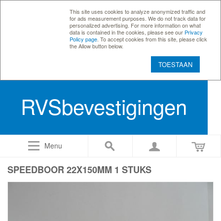
This site uses cookies to analyze anonymized traffic and
for ads measurement purposes. We do not track data for
personalized advertising. For more information on what
data is contained in the cookies, please see our
Privacy
Policy page
. To accept cookies from this site, please click
the Allow button below.
TOESTAAN
RVSbevestigingen
Menu
SPEEDBOOR 22X150MM 1 STUKS