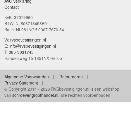
AVG verklaring
Contact
KvK: 37079960
BTW: NL806713458B01
Bank: NL08 INGB 0007 7670 54
W:
rvsbevestigingen.nl
E:
info@rvsbevestigingen.nl
T:
085-3031745
Handelsweg 15 1851NX Heiloo
Algemene Voorwaarden
Retourneren
Privacy Statement
© Copyright 2014 - 2026 RVSbevestigingen.nl is een webshop
van
schroevengroothandel.nl
, alle rechten voorbehouden