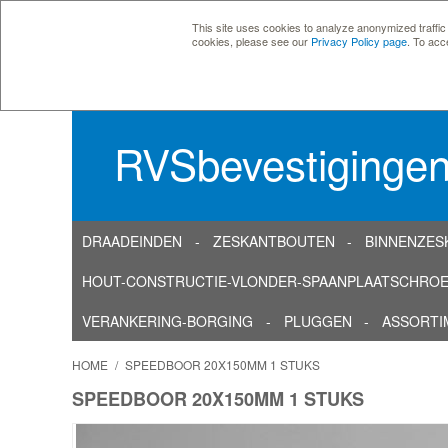
This site uses cookies to analyze anonymized traffic
cookies, please see our
Privacy Policy page
. To acc
RVSbevestiginge
DRAADEINDEN
ZESKANTBOUTEN
BINNENZES
HOUT-CONSTRUCTIE-VLONDER-SPAANPLAATSCHRO
VERANKERING-BORGING
PLUGGEN
ASSORTI
HOME
/
SPEEDBOOR 20X150MM 1 STUKS
SPEEDBOOR 20X150MM 1 STUKS