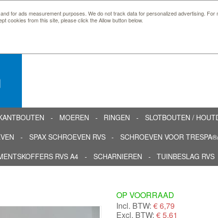
 and for ads measurement purposes. We do not track data for personalized advertising. For m
ept cookies from this site, please click the Allow button below.
n
KANTBOUTEN
MOEREN
RINGEN
SLOTBOUTEN / HOU
EVEN
SPAX SCHROEVEN RVS
SCHROEVEN VOOR TRESPA®/
MENTSKOFFERS RVS A4
SCHARNIEREN
TUINBESLAG RVS
OP VOORRAAD
Incl. BTW:
€
6,79
Excl. BTW:
€ 5,61