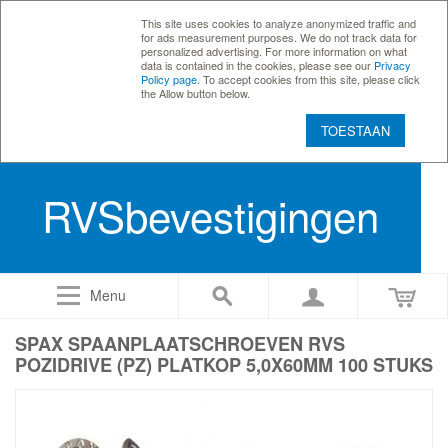
This site uses cookies to analyze anonymized traffic and
for ads measurement purposes. We do not track data for
personalized advertising. For more information on what
data is contained in the cookies, please see our
Privacy
Policy page
. To accept cookies from this site, please click
the Allow button below.
TOESTAAN
RVSbevestigingen
Menu
SPAX SPAANPLAATSCHROEVEN RVS
POZIDRIVE (PZ) PLATKOP 5,0X60MM 100 STUKS