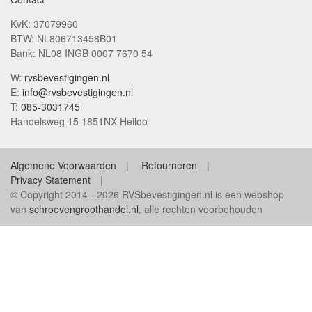
KvK: 37079960
BTW: NL806713458B01
Bank: NL08 INGB 0007 7670 54
W:
rvsbevestigingen.nl
E:
info@rvsbevestigingen.nl
T:
085-3031745
Handelsweg 15 1851NX Heiloo
Algemene Voorwaarden
Retourneren
Privacy Statement
© Copyright 2014 - 2026 RVSbevestigingen.nl is een webshop
van
schroevengroothandel.nl
, alle rechten voorbehouden