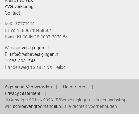
AVG verklaring
Contact
KvK: 37079960
BTW: NL806713458B01
Bank: NL08 INGB 0007 7670 54
W:
rvsbevestigingen.nl
E:
info@rvsbevestigingen.nl
T:
085-3031745
Handelsweg 15 1851NX Heiloo
Algemene Voorwaarden
Retourneren
Privacy Statement
© Copyright 2014 - 2026 RVSbevestigingen.nl is een webshop
van
schroevengroothandel.nl
, alle rechten voorbehouden