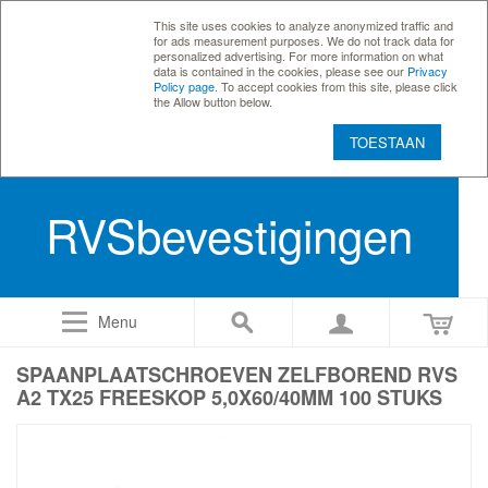
This site uses cookies to analyze anonymized traffic and
for ads measurement purposes. We do not track data for
personalized advertising. For more information on what
data is contained in the cookies, please see our
Privacy
Policy page
. To accept cookies from this site, please click
the Allow button below.
TOESTAAN
RVSbevestigingen
Menu
SPAANPLAATSCHROEVEN ZELFBOREND RVS
A2 TX25 FREESKOP 5,0X60/40MM 100 STUKS