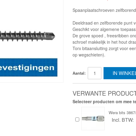
Spaanplaatschroeven zelfboren
Deeldraad en zelfborende punt v
Geschikt voor algemene toepassi
De grove spoed , freesribben on
schroef makkelijk in het hout draa
Torx bitaansluiting zorgt voor ee
op wegschieten).
IN WINK
Aantal:
VERWANTE PRODUC
Selecteer producten om mee te
Wera bits 386
Incl. BTW: