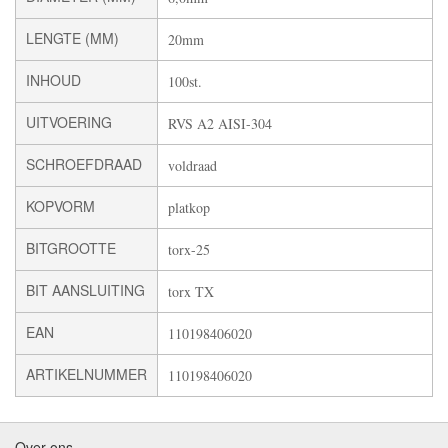
LENGTE (MM)
20mm
INHOUD
100st.
UITVOERING
RVS A2 AISI-304
SCHROEFDRAAD
voldraad
KOPVORM
platkop
BITGROOTTE
torx-25
BIT AANSLUITING
torx TX
EAN
110198406020
ARTIKELNUMMER
110198406020
Over ons