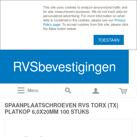
This site uses cookies to analyze anonymized traffic and
for ads measurement purposes. We do not track data for
personalized advertising. For more information on what
data is contained in the cookies, please see our
Privacy
Policy page
. To accept cookies from this site, please click
the Allow button below.
TOESTAAN
RVSbevestigingen
Menu
SPAANPLAATSCHROEVEN RVS TORX (TX)
PLATKOP 6,0X20MM 100 STUKS