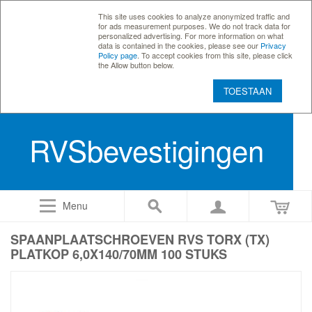
This site uses cookies to analyze anonymized traffic and
for ads measurement purposes. We do not track data for
personalized advertising. For more information on what
data is contained in the cookies, please see our
Privacy
Policy page
. To accept cookies from this site, please click
the Allow button below.
TOESTAAN
RVSbevestigingen
Menu
SPAANPLAATSCHROEVEN RVS TORX (TX)
PLATKOP 6,0X140/70MM 100 STUKS