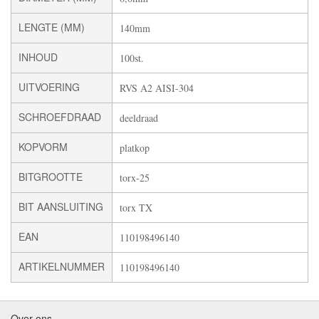
LENGTE (MM)
140mm
INHOUD
100st.
UITVOERING
RVS A2 AISI-304
SCHROEFDRAAD
deeldraad
KOPVORM
platkop
BITGROOTTE
torx-25
BIT AANSLUITING
torx TX
EAN
110198496140
ARTIKELNUMMER
110198496140
Over ons