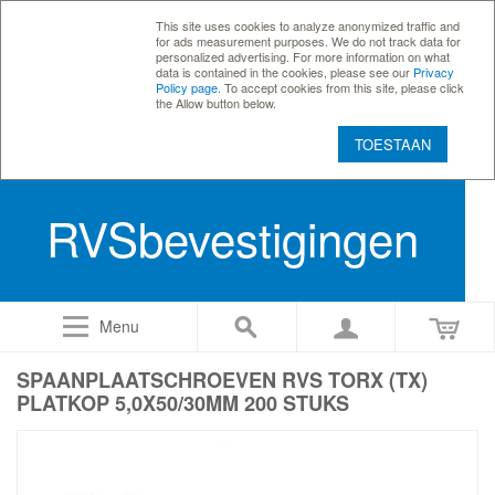
This site uses cookies to analyze anonymized traffic and
for ads measurement purposes. We do not track data for
personalized advertising. For more information on what
data is contained in the cookies, please see our
Privacy
Policy page
. To accept cookies from this site, please click
the Allow button below.
TOESTAAN
RVSbevestigingen
Menu
SPAANPLAATSCHROEVEN RVS TORX (TX)
PLATKOP 5,0X50/30MM 200 STUKS