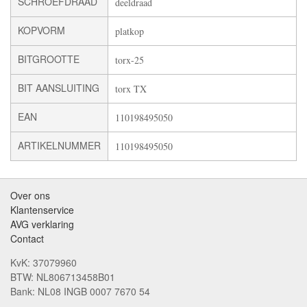
SCHROEFDRAAD
deeldraad
KOPVORM
platkop
BITGROOTTE
torx-25
BIT AANSLUITING
torx TX
EAN
110198495050
ARTIKELNUMMER
110198495050
Over ons
Klantenservice
AVG verklaring
Contact
KvK: 37079960
BTW: NL806713458B01
Bank: NL08 INGB 0007 7670 54