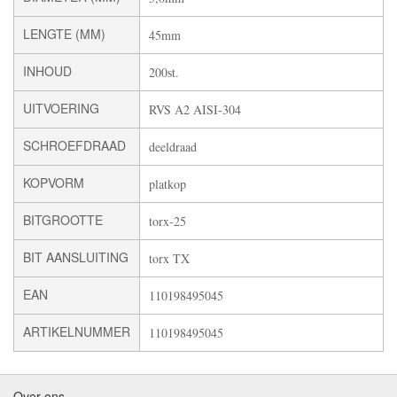
LENGTE (MM)
45mm
INHOUD
200st.
UITVOERING
RVS A2 AISI-304
SCHROEFDRAAD
deeldraad
KOPVORM
platkop
BITGROOTTE
torx-25
BIT AANSLUITING
torx TX
EAN
110198495045
ARTIKELNUMMER
110198495045
Over ons