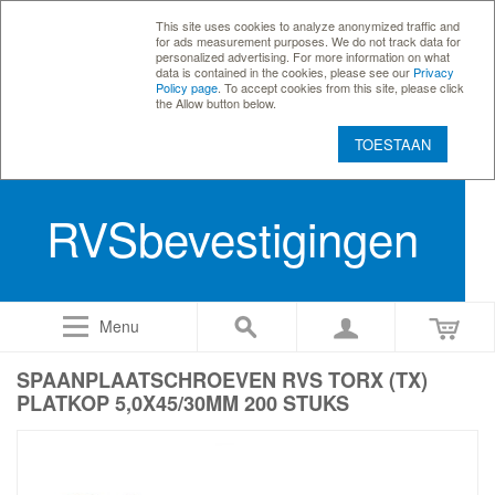
This site uses cookies to analyze anonymized traffic and
for ads measurement purposes. We do not track data for
personalized advertising. For more information on what
data is contained in the cookies, please see our
Privacy
Policy page
. To accept cookies from this site, please click
the Allow button below.
TOESTAAN
RVSbevestigingen
Menu
SPAANPLAATSCHROEVEN RVS TORX (TX)
PLATKOP 5,0X45/30MM 200 STUKS