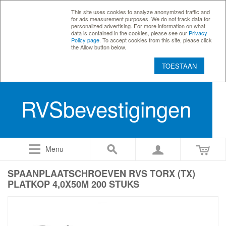
This site uses cookies to analyze anonymized traffic and
for ads measurement purposes. We do not track data for
personalized advertising. For more information on what
data is contained in the cookies, please see our
Privacy
Policy page
. To accept cookies from this site, please click
the Allow button below.
TOESTAAN
RVSbevestigingen
Menu
SPAANPLAATSCHROEVEN RVS TORX (TX)
PLATKOP 4,0X50M 200 STUKS