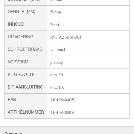
LENGTE (MM)
50mm
INHOUD
200st.
UITVOERING
RVS A2 AISI-304
SCHROEFDRAAD
voldraad
KOPVORM
platkop
BITGROOTTE
torx-20
BIT AANSLUITING
torx TX
EAN
110198404050
ARTIKELNUMMER
110198404050
Over ons