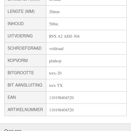
LENGTE (MM)
20mm
INHOUD
500st.
UITVOERING
RVS A2 AISI-304
SCHROEFDRAAD
voldraad
KOPVORM
platkop
BITGROOTTE
torx-20
BIT AANSLUITING
torx TX
EAN
110198404520
ARTIKELNUMMER
110198404520
Over ons