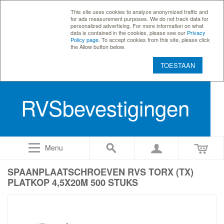
This site uses cookies to analyze anonymized traffic and
for ads measurement purposes. We do not track data for
personalized advertising. For more information on what
data is contained in the cookies, please see our
Privacy
Policy page
. To accept cookies from this site, please click
the Allow button below.
TOESTAAN
RVSbevestigingen
Menu
SPAANPLAATSCHROEVEN RVS TORX (TX)
PLATKOP 4,5X20M 500 STUKS