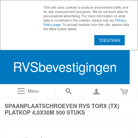
This site uses cookies to analyze anonymized traffic and
for ads measurement purposes. We do not track data for
personalized advertising. For more information on what
data is contained in the cookies, please see our
Privacy
Policy page
. To accept cookies from this site, please click
the Allow button below.
TOESTAAN
RVSbevestigingen
Menu
SPAANPLAATSCHROEVEN RVS TORX (TX)
PLATKOP 4,0X30M 500 STUKS