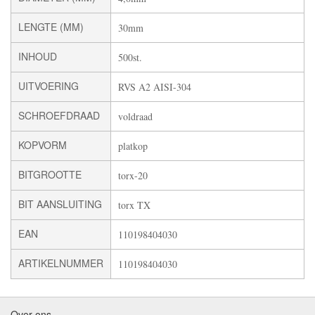
LENGTE (MM)
30mm
INHOUD
500st.
UITVOERING
RVS A2 AISI-304
SCHROEFDRAAD
voldraad
KOPVORM
platkop
BITGROOTTE
torx-20
BIT AANSLUITING
torx TX
EAN
110198404030
ARTIKELNUMMER
110198404030
Over ons