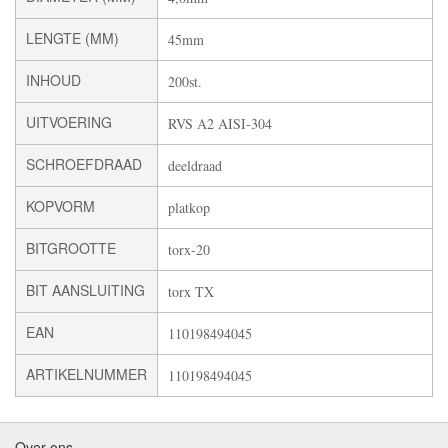
LENGTE (MM)
45mm
INHOUD
200st.
UITVOERING
RVS A2 AISI-304
SCHROEFDRAAD
deeldraad
KOPVORM
platkop
BITGROOTTE
torx-20
BIT AANSLUITING
torx TX
EAN
110198494045
ARTIKELNUMMER
110198494045
Over ons