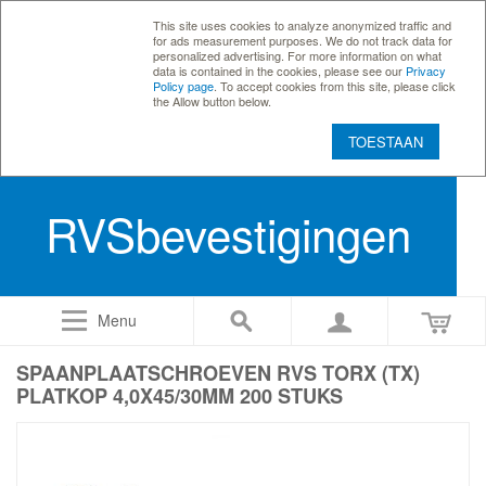
This site uses cookies to analyze anonymized traffic and
for ads measurement purposes. We do not track data for
personalized advertising. For more information on what
data is contained in the cookies, please see our
Privacy
Policy page
. To accept cookies from this site, please click
the Allow button below.
TOESTAAN
RVSbevestigingen
Menu
SPAANPLAATSCHROEVEN RVS TORX (TX)
PLATKOP 4,0X45/30MM 200 STUKS