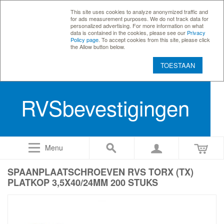
This site uses cookies to analyze anonymized traffic and
for ads measurement purposes. We do not track data for
personalized advertising. For more information on what
data is contained in the cookies, please see our
Privacy
Policy page
. To accept cookies from this site, please click
the Allow button below.
TOESTAAN
RVSbevestigingen
Menu
SPAANPLAATSCHROEVEN RVS TORX (TX)
PLATKOP 3,5X40/24MM 200 STUKS