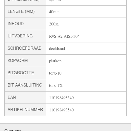
LENGTE (MM)
40mm
INHOUD
200st.
UITVOERING
RVS A2 AISI-304
SCHROEFDRAAD
deeldraad
KOPVORM
platkop
BITGROOTTE
torx-10
BIT AANSLUITING
torx TX
EAN
110198493540
ARTIKELNUMMER
110198493540
Over ons