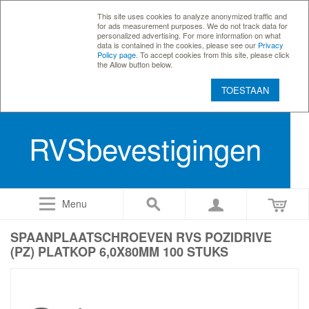
This site uses cookies to analyze anonymized traffic and
for ads measurement purposes. We do not track data for
personalized advertising. For more information on what
data is contained in the cookies, please see our
Privacy
Policy page
. To accept cookies from this site, please click
the Allow button below.
TOESTAAN
RVSbevestigingen
Menu
SPAANPLAATSCHROEVEN RVS POZIDRIVE
(PZ) PLATKOP 6,0X80MM 100 STUKS