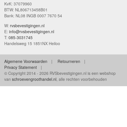
KvK: 37079960
BTW: NL806713458B01
Bank: NL08 INGB 0007 7670 54
W:
rvsbevestigingen.nl
E:
info@rvsbevestigingen.nl
T:
085-3031745
Handelsweg 15 1851NX Heiloo
Algemene Voorwaarden
Retourneren
Privacy Statement
© Copyright 2014 - 2026 RVSbevestigingen.nl is een webshop
van
schroevengroothandel.nl
, alle rechten voorbehouden