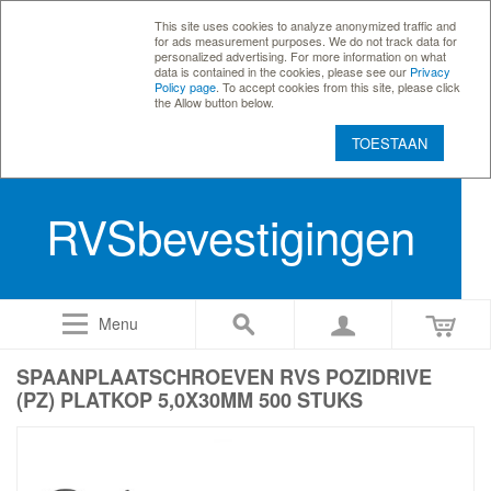
This site uses cookies to analyze anonymized traffic and
for ads measurement purposes. We do not track data for
personalized advertising. For more information on what
data is contained in the cookies, please see our
Privacy
Policy page
. To accept cookies from this site, please click
the Allow button below.
TOESTAAN
RVSbevestigingen
Menu
SPAANPLAATSCHROEVEN RVS POZIDRIVE
(PZ) PLATKOP 5,0X30MM 500 STUKS