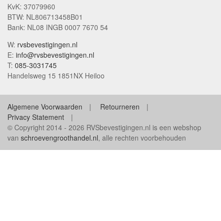
KvK: 37079960
BTW: NL806713458B01
Bank: NL08 INGB 0007 7670 54
W:
rvsbevestigingen.nl
E:
info@rvsbevestigingen.nl
T:
085-3031745
Handelsweg 15 1851NX Heiloo
Algemene Voorwaarden
Retourneren
Privacy Statement
© Copyright 2014 - 2026 RVSbevestigingen.nl is een webshop
van
schroevengroothandel.nl
, alle rechten voorbehouden