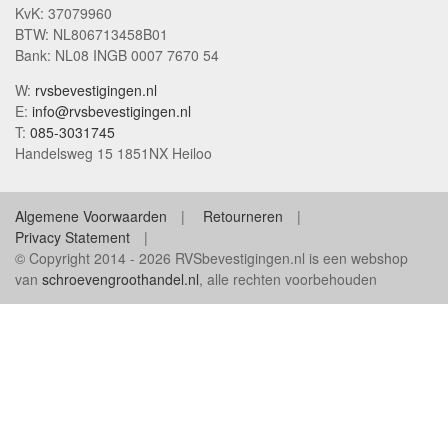
KvK: 37079960
BTW: NL806713458B01
Bank: NL08 INGB 0007 7670 54
W:
rvsbevestigingen.nl
E:
info@rvsbevestigingen.nl
T:
085-3031745
Handelsweg 15 1851NX Heiloo
Algemene Voorwaarden
Retourneren
Privacy Statement
© Copyright 2014 - 2026 RVSbevestigingen.nl is een webshop
van
schroevengroothandel.nl
, alle rechten voorbehouden