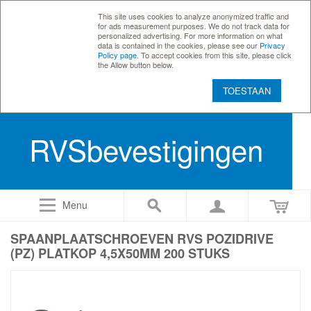
This site uses cookies to analyze anonymized traffic and
for ads measurement purposes. We do not track data for
personalized advertising. For more information on what
data is contained in the cookies, please see our
Privacy
Policy page
. To accept cookies from this site, please click
the Allow button below.
TOESTAAN
RVSbevestigingen
Menu
SPAANPLAATSCHROEVEN RVS POZIDRIVE
(PZ) PLATKOP 4,5X50MM 200 STUKS