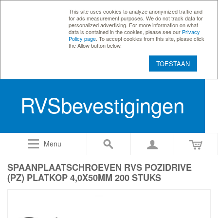
This site uses cookies to analyze anonymized traffic and
for ads measurement purposes. We do not track data for
personalized advertising. For more information on what
data is contained in the cookies, please see our
Privacy
Policy page
. To accept cookies from this site, please click
the Allow button below.
TOESTAAN
RVSbevestigingen
Menu
SPAANPLAATSCHROEVEN RVS POZIDRIVE
(PZ) PLATKOP 4,0X50MM 200 STUKS