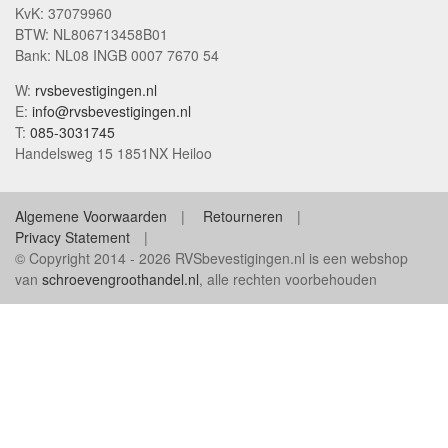
KvK: 37079960
BTW: NL806713458B01
Bank: NL08 INGB 0007 7670 54
W:
rvsbevestigingen.nl
E:
info@rvsbevestigingen.nl
T:
085-3031745
Handelsweg 15 1851NX Heiloo
Algemene Voorwaarden
Retourneren
Privacy Statement
© Copyright 2014 - 2026 RVSbevestigingen.nl is een webshop
van
schroevengroothandel.nl
, alle rechten voorbehouden