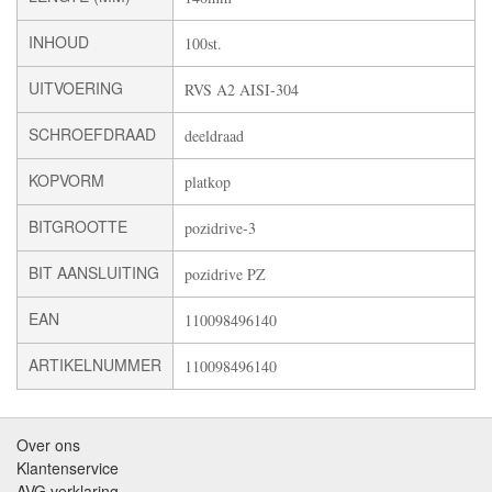
INHOUD
100st.
UITVOERING
RVS A2 AISI-304
SCHROEFDRAAD
deeldraad
KOPVORM
platkop
BITGROOTTE
pozidrive-3
BIT AANSLUITING
pozidrive PZ
EAN
110098496140
ARTIKELNUMMER
110098496140
Over ons
Klantenservice
AVG verklaring