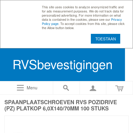
This site uses cookies to analyze anonymized traffic and
for ads measurement purposes. We do not track data for
personalized advertising. For more information on what
data is contained in the cookies, please see our
Privacy
Policy page
. To accept cookies from this site, please click
the Allow button below.
TOESTAAN
RVSbevestigingen
Menu
SPAANPLAATSCHROEVEN RVS POZIDRIVE
(PZ) PLATKOP 6,0X140/70MM 100 STUKS