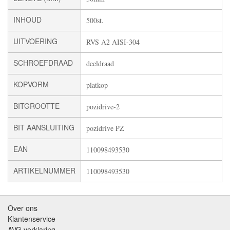
INHOUD
500st.
UITVOERING
RVS A2 AISI-304
SCHROEFDRAAD
deeldraad
KOPVORM
platkop
BITGROOTTE
pozidrive-2
BIT AANSLUITING
pozidrive PZ
EAN
110098493530
ARTIKELNUMMER
110098493530
Over ons
Klantenservice
AVG verklaring