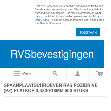
This site uses cookies to analyze anonymized traffic and
for ads measurement purposes. We do not track data for
personalized advertising. For more information on what
data is contained in the cookies, please see our
Privacy
Policy page
. To accept cookies from this site, please click
the Allow button below.
TOESTAAN
RVSbevestigingen
Menu
SPAANPLAATSCHROEVEN RVS POZIDRIVE
(PZ) PLATKOP 3,5X30/18MM 500 STUKS