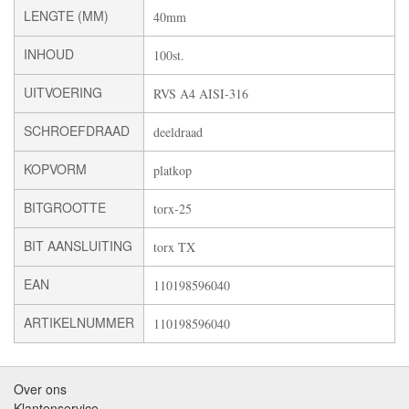
LENGTE (MM)
40mm
INHOUD
100st.
UITVOERING
RVS A4 AISI-316
SCHROEFDRAAD
deeldraad
KOPVORM
platkop
BITGROOTTE
torx-25
BIT AANSLUITING
torx TX
EAN
110198596040
ARTIKELNUMMER
110198596040
Over ons
Klantenservice