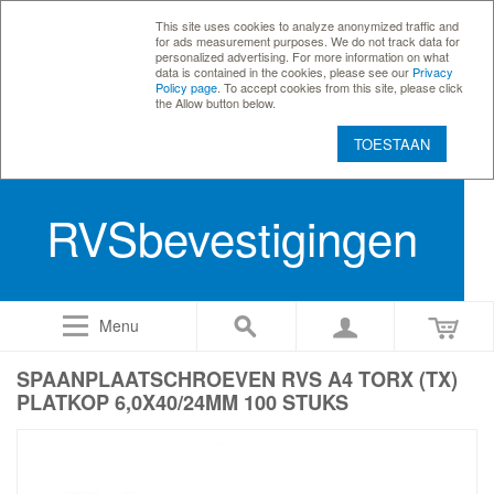
This site uses cookies to analyze anonymized traffic and
for ads measurement purposes. We do not track data for
personalized advertising. For more information on what
data is contained in the cookies, please see our
Privacy
Policy page
. To accept cookies from this site, please click
the Allow button below.
TOESTAAN
RVSbevestigingen
Menu
SPAANPLAATSCHROEVEN RVS A4 TORX (TX)
PLATKOP 6,0X40/24MM 100 STUKS