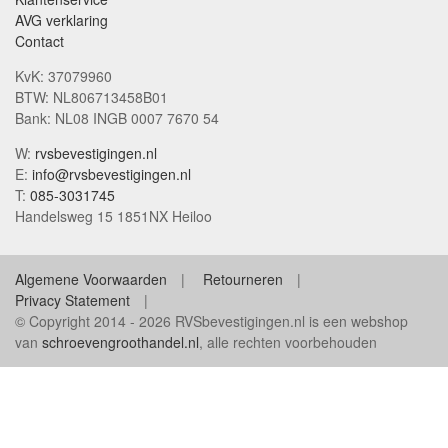
AVG verklaring
Contact
KvK: 37079960
BTW: NL806713458B01
Bank: NL08 INGB 0007 7670 54
W:
rvsbevestigingen.nl
E:
info@rvsbevestigingen.nl
T:
085-3031745
Handelsweg 15 1851NX Heiloo
Algemene Voorwaarden
Retourneren
Privacy Statement
© Copyright 2014 - 2026 RVSbevestigingen.nl is een webshop
van
schroevengroothandel.nl
, alle rechten voorbehouden