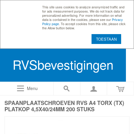
This site uses cookies to analyze anonymized traffic and
for ads measurement purposes. We do not track data for
personalized advertising. For more information on what
data is contained in the cookies, please see our
Privacy
Policy page
. To accept cookies from this site, please click
the Allow button below.
TOESTAAN
RVSbevestigingen
Menu
SPAANPLAATSCHROEVEN RVS A4 TORX (TX)
PLATKOP 4,5X40/24MM 200 STUKS