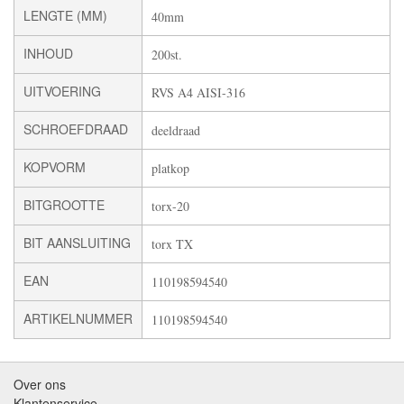
LENGTE (MM)
40mm
INHOUD
200st.
UITVOERING
RVS A4 AISI-316
SCHROEFDRAAD
deeldraad
KOPVORM
platkop
BITGROOTTE
torx-20
BIT AANSLUITING
torx TX
EAN
110198594540
ARTIKELNUMMER
110198594540
Over ons
Klantenservice