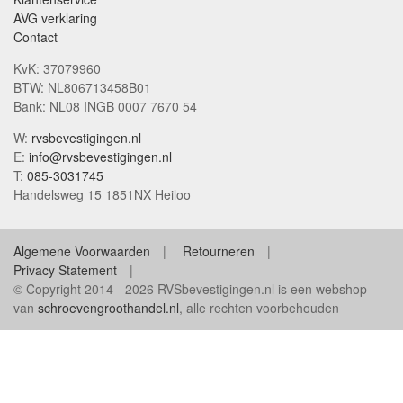
AVG verklaring
Contact
KvK: 37079960
BTW: NL806713458B01
Bank: NL08 INGB 0007 7670 54
W:
rvsbevestigingen.nl
E:
info@rvsbevestigingen.nl
T:
085-3031745
Handelsweg 15 1851NX Heiloo
Algemene Voorwaarden
Retourneren
Privacy Statement
© Copyright 2014 - 2026 RVSbevestigingen.nl is een webshop
van
schroevengroothandel.nl
, alle rechten voorbehouden