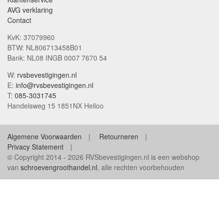
AVG verklaring
Contact
KvK: 37079960
BTW: NL806713458B01
Bank: NL08 INGB 0007 7670 54
W:
rvsbevestigingen.nl
E:
info@rvsbevestigingen.nl
T:
085-3031745
Handelsweg 15 1851NX Heiloo
Algemene Voorwaarden
Retourneren
Privacy Statement
© Copyright 2014 - 2026 RVSbevestigingen.nl is een webshop
van
schroevengroothandel.nl
, alle rechten voorbehouden