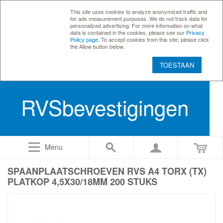
This site uses cookies to analyze anonymized traffic and
for ads measurement purposes. We do not track data for
personalized advertising. For more information on what
data is contained in the cookies, please see our
Privacy
Policy page
. To accept cookies from this site, please click
the Allow button below.
TOESTAAN
RVSbevestigingen
Menu
SPAANPLAATSCHROEVEN RVS A4 TORX (TX)
PLATKOP 4,5X30/18MM 200 STUKS