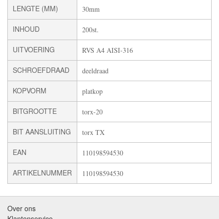
LENGTE (MM)
30mm
INHOUD
200st.
UITVOERING
RVS A4 AISI-316
SCHROEFDRAAD
deeldraad
KOPVORM
platkop
BITGROOTTE
torx-20
BIT AANSLUITING
torx TX
EAN
110198594530
ARTIKELNUMMER
110198594530
Over ons
Klantenservice