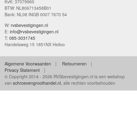
KvK: 37079960
BTW: NL806713458B01
Bank: NL08 INGB 0007 7670 54
W:
rvsbevestigingen.nl
E:
info@rvsbevestigingen.nl
T:
085-3031745
Handelsweg 15 1851NX Heiloo
Algemene Voorwaarden
Retourneren
Privacy Statement
© Copyright 2014 - 2026 RVSbevestigingen.nl is een webshop
van
schroevengroothandel.nl
, alle rechten voorbehouden