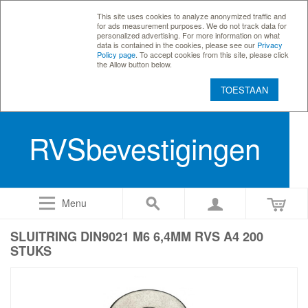
This site uses cookies to analyze anonymized traffic and
for ads measurement purposes. We do not track data for
personalized advertising. For more information on what
data is contained in the cookies, please see our
Privacy
Policy page
. To accept cookies from this site, please click
the Allow button below.
TOESTAAN
RVSbevestigingen
Menu
SLUITRING DIN9021 M6 6,4MM RVS A4 200
STUKS