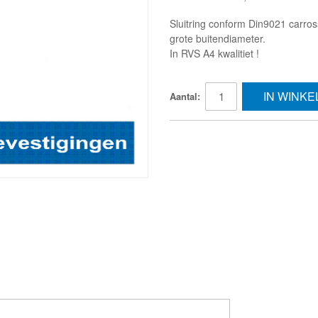
Sluitring conform Din9021 carro
grote buitendiameter.
In RVS A4 kwalitiet !
IN WINK
Aantal: