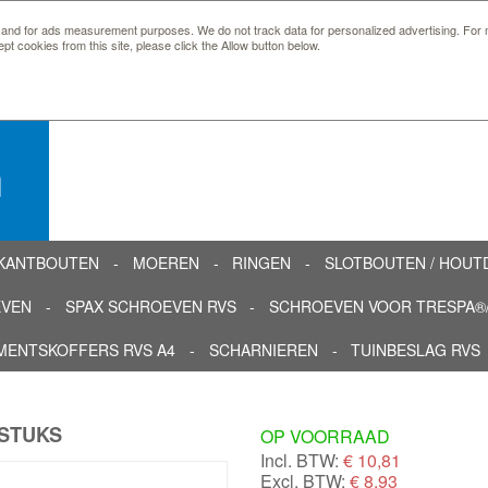
 and for ads measurement purposes. We do not track data for personalized advertising. For m
ept cookies from this site, please click the Allow button below.
n
KANTBOUTEN
MOEREN
RINGEN
SLOTBOUTEN / HOU
EVEN
SPAX SCHROEVEN RVS
SCHROEVEN VOOR TRESPA®/
MENTSKOFFERS RVS A4
SCHARNIEREN
TUINBESLAG RVS
 STUKS
OP VOORRAAD
Incl. BTW:
€
10,81
Excl. BTW:
€ 8,93