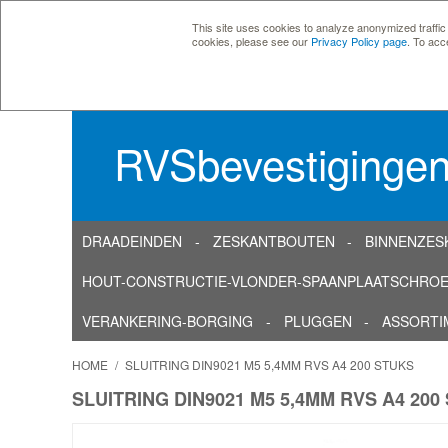
This site uses cookies to analyze anonymized traffic
cookies, please see our
Privacy Policy page
. To acc
RVSbevestiginge
DRAADEINDEN
ZESKANTBOUTEN
BINNENZES
HOUT-CONSTRUCTIE-VLONDER-SPAANPLAATSCHRO
VERANKERING-BORGING
PLUGGEN
ASSORTI
HOME
/
SLUITRING DIN9021 M5 5,4MM RVS A4 200 STUKS
SLUITRING DIN9021 M5 5,4MM RVS A4 200