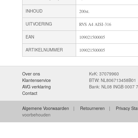
INHOUD
200st.
UITVOERING
RVS A4 AISI-316
EAN
109021500005
ARTIKELNUMMER
109021500005
Over ons
KvK: 37079960
Klantenservice
BTW: NL806713458B01
AVG verklaring
Bank: NL08 INGB 0007 
Contact
Algemene Voorwaarden
Retourneren
Privacy St
voorbehouden