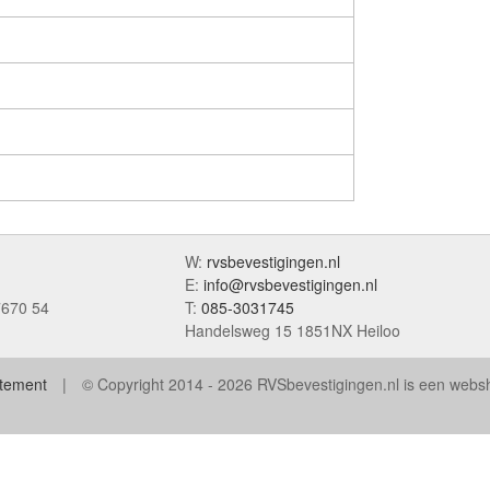
W:
rvsbevestigingen.nl
E:
info@rvsbevestigingen.nl
7670 54
T:
085-3031745
Handelsweg 15 1851NX Heiloo
atement
© Copyright 2014 - 2026 RVSbevestigingen.nl is een web