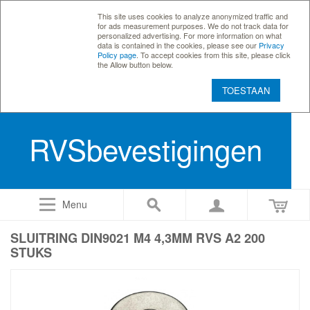
This site uses cookies to analyze anonymized traffic and
for ads measurement purposes. We do not track data for
personalized advertising. For more information on what
data is contained in the cookies, please see our
Privacy
Policy page
. To accept cookies from this site, please click
the Allow button below.
TOESTAAN
RVSbevestigingen
Menu
SLUITRING DIN9021 M4 4,3MM RVS A2 200
STUKS