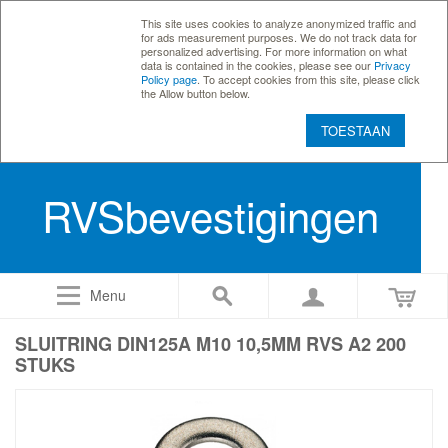
This site uses cookies to analyze anonymized traffic and
for ads measurement purposes. We do not track data for
personalized advertising. For more information on what
data is contained in the cookies, please see our
Privacy
Policy page
. To accept cookies from this site, please click
the Allow button below.
TOESTAAN
RVSbevestigingen
Menu
SLUITRING DIN125A M10 10,5MM RVS A2 200
STUKS