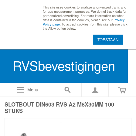
This site uses cookies to analyze anonymized traffic and
for ads measurement purposes. We do not track data for
personalized advertising. For more information on what
data is contained in the cookies, please see our
Privacy
Policy page
. To accept cookies from this site, please click
the Allow button below.
TOESTAAN
RVSbevestigingen
Menu
SLOTBOUT DIN603 RVS A2 M8X30MM 100
STUKS