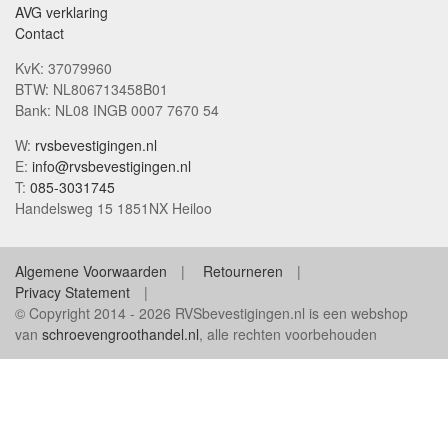
AVG verklaring
Contact
KvK: 37079960
BTW: NL806713458B01
Bank: NL08 INGB 0007 7670 54
W:
rvsbevestigingen.nl
E:
info@rvsbevestigingen.nl
T:
085-3031745
Handelsweg 15 1851NX Heiloo
Algemene Voorwaarden
Retourneren
Privacy Statement
© Copyright 2014 - 2026 RVSbevestigingen.nl is een webshop
van
schroevengroothandel.nl
, alle rechten voorbehouden