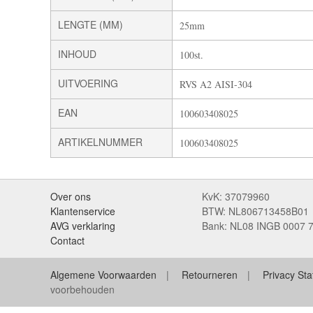
LENGTE (MM)
25mm
INHOUD
100st.
UITVOERING
RVS A2 AISI-304
EAN
100603408025
ARTIKELNUMMER
100603408025
Over ons
KvK: 37079960
Klantenservice
BTW: NL806713458B01
AVG verklaring
Bank: NL08 INGB 0007 
Contact
Algemene Voorwaarden
Retourneren
Privacy St
voorbehouden