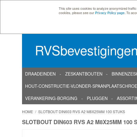
This site uses cookies to analyze anonymized traffic
cookies, please see our
Privacy Policy page
. To acc
RVSbevestiginge
DRAADEINDEN
ZESKANTBOUTEN
BINNENZES
HOUT-CONSTRUCTIE-VLONDER-SPAANPLAATSCHRO
VERANKERING-BORGING
PLUGGEN
ASSORTI
HOME
/
SLOTBOUT DIN603 RVS A2 M8X25MM 100 STUKS
SLOTBOUT DIN603 RVS A2 M8X25MM 100 