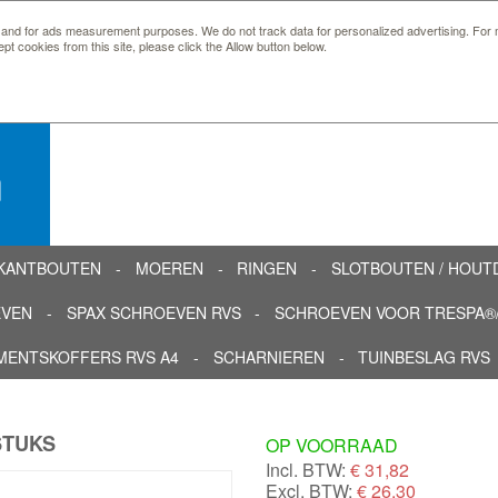
 and for ads measurement purposes. We do not track data for personalized advertising. For m
ept cookies from this site, please click the Allow button below.
n
KANTBOUTEN
MOEREN
RINGEN
SLOTBOUTEN / HOU
EVEN
SPAX SCHROEVEN RVS
SCHROEVEN VOOR TRESPA®/
MENTSKOFFERS RVS A4
SCHARNIEREN
TUINBESLAG RVS
STUKS
OP VOORRAAD
Incl. BTW:
€
31,82
Excl. BTW:
€ 26,30