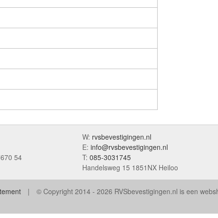
W:
rvsbevestigingen.nl
E:
info@rvsbevestigingen.nl
7670 54
T:
085-3031745
Handelsweg 15 1851NX Heiloo
atement
© Copyright 2014 - 2026 RVSbevestigingen.nl is een web