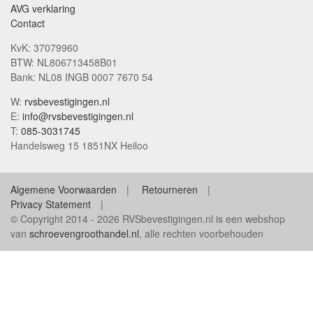
AVG verklaring
Contact
KvK: 37079960
BTW: NL806713458B01
Bank: NL08 INGB 0007 7670 54
W:
rvsbevestigingen.nl
E:
info@rvsbevestigingen.nl
T:
085-3031745
Handelsweg 15 1851NX Heiloo
Algemene Voorwaarden
Retourneren
Privacy Statement
© Copyright 2014 - 2026 RVSbevestigingen.nl is een webshop
van
schroevengroothandel.nl
, alle rechten voorbehouden