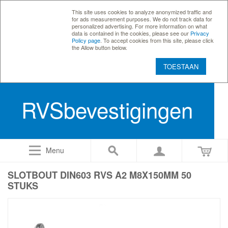
This site uses cookies to analyze anonymized traffic and
for ads measurement purposes. We do not track data for
personalized advertising. For more information on what
data is contained in the cookies, please see our
Privacy
Policy page
. To accept cookies from this site, please click
the Allow button below.
TOESTAAN
RVSbevestigingen
Menu
SLOTBOUT DIN603 RVS A2 M8X150MM 50
STUKS