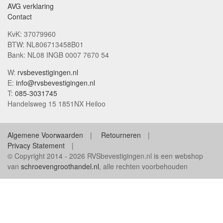
AVG verklaring
Contact
KvK: 37079960
BTW: NL806713458B01
Bank: NL08 INGB 0007 7670 54
W:
rvsbevestigingen.nl
E:
info@rvsbevestigingen.nl
T:
085-3031745
Handelsweg 15 1851NX Heiloo
Algemene Voorwaarden
Retourneren
Privacy Statement
© Copyright 2014 - 2026 RVSbevestigingen.nl is een webshop
van
schroevengroothandel.nl
, alle rechten voorbehouden