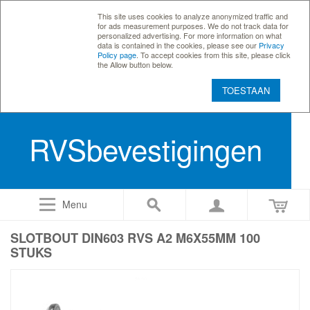
This site uses cookies to analyze anonymized traffic and
for ads measurement purposes. We do not track data for
personalized advertising. For more information on what
data is contained in the cookies, please see our
Privacy
Policy page
. To accept cookies from this site, please click
the Allow button below.
TOESTAAN
RVSbevestigingen
Menu
SLOTBOUT DIN603 RVS A2 M6X55MM 100
STUKS