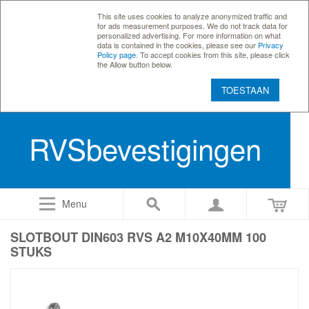
This site uses cookies to analyze anonymized traffic and
for ads measurement purposes. We do not track data for
personalized advertising. For more information on what
data is contained in the cookies, please see our
Privacy
Policy page
. To accept cookies from this site, please click
the Allow button below.
TOESTAAN
RVSbevestigingen
Menu
SLOTBOUT DIN603 RVS A2 M10X40MM 100
STUKS