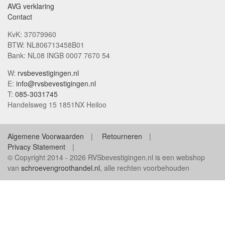
AVG verklaring
Contact
KvK: 37079960
BTW: NL806713458B01
Bank: NL08 INGB 0007 7670 54
W:
rvsbevestigingen.nl
E:
info@rvsbevestigingen.nl
T:
085-3031745
Handelsweg 15 1851NX Heiloo
Algemene Voorwaarden
Retourneren
Privacy Statement
© Copyright 2014 - 2026 RVSbevestigingen.nl is een webshop
van
schroevengroothandel.nl
, alle rechten voorbehouden