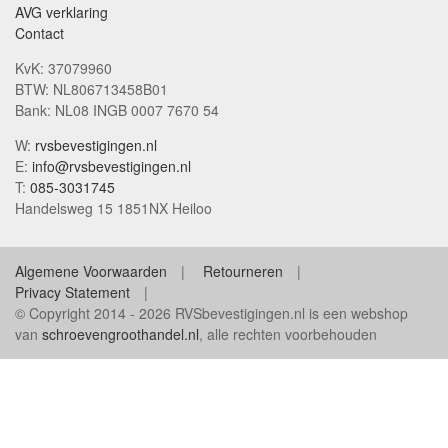
AVG verklaring
Contact
KvK: 37079960
BTW: NL806713458B01
Bank: NL08 INGB 0007 7670 54
W:
rvsbevestigingen.nl
E:
info@rvsbevestigingen.nl
T:
085-3031745
Handelsweg 15 1851NX Heiloo
Algemene Voorwaarden
Retourneren
Privacy Statement
© Copyright 2014 - 2026 RVSbevestigingen.nl is een webshop
van
schroevengroothandel.nl
, alle rechten voorbehouden