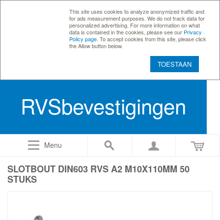
This site uses cookies to analyze anonymized traffic and
for ads measurement purposes. We do not track data for
personalized advertising. For more information on what
data is contained in the cookies, please see our
Privacy
Policy page
. To accept cookies from this site, please click
the Allow button below.
TOESTAAN
RVSbevestigingen
Menu
SLOTBOUT DIN603 RVS A2 M10X110MM 50
STUKS