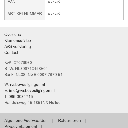
EAN
832345
ARTIKELNUMMER
832345
Over ons
Klantenservice
AVG verklaring
Contact
KvK: 37079960
BTW: NL806713458B01
Bank: NL08 INGB 0007 7670 54
W:
rvsbevestigingen.nl
E:
info@rvsbevestigingen.nl
T:
085-3031745
Handelsweg 15 1851NX Heiloo
Algemene Voorwaarden
Retourneren
Privacy Statement