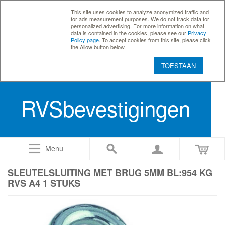
This site uses cookies to analyze anonymized traffic and
for ads measurement purposes. We do not track data for
personalized advertising. For more information on what
data is contained in the cookies, please see our
Privacy
Policy page
. To accept cookies from this site, please click
the Allow button below.
TOESTAAN
RVSbevestigingen
Menu
SLEUTELSLUITING MET BRUG 5MM BL:954 KG
RVS A4 1 STUKS