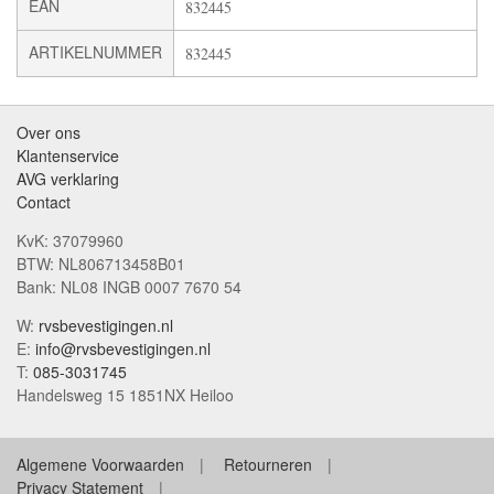
EAN
832445
ARTIKELNUMMER
832445
Over ons
Klantenservice
AVG verklaring
Contact
KvK: 37079960
BTW: NL806713458B01
Bank: NL08 INGB 0007 7670 54
W:
rvsbevestigingen.nl
E:
info@rvsbevestigingen.nl
T:
085-3031745
Handelsweg 15 1851NX Heiloo
Algemene Voorwaarden
Retourneren
Privacy Statement