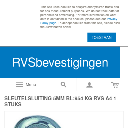
This site uses cookies to analyze anonymized traffic and
for ads measurement purposes. We do not track data for
personalized advertising. For more information on what
data is contained in the cookies, please see our
Privacy
Policy page
. To accept cookies from this site, please click
the Allow button below.
TOESTAAN
RVSbevestigingen
Menu
SLEUTELSLUITING 5MM BL:954 KG RVS A4 1
STUKS