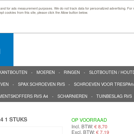
 and for ads measurement purposes. We do not track data for personalized advertising. For m
ept cookies from this site, please click the Allow button below.
n
KANTBOUTEN
MOEREN
RINGEN
SLOTBOUTEN / HOU
EVEN
SPAX SCHROEVEN RVS
SCHROEVEN VOOR TRESPA®/
MENTSKOFFERS RVS A4
SCHARNIEREN
TUINBESLAG RVS
4 1 STUKS
OP VOORRAAD
Incl. BTW:
€
8,70
Excl. BTW:
€ 7,19