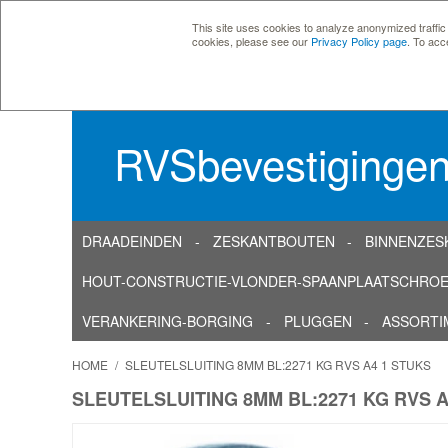
This site uses cookies to analyze anonymized traffic
cookies, please see our
Privacy Policy page
. To acc
RVSbevestiginge
DRAADEINDEN
ZESKANTBOUTEN
BINNENZES
HOUT-CONSTRUCTIE-VLONDER-SPAANPLAATSCHRO
VERANKERING-BORGING
PLUGGEN
ASSORTI
HOME
/
SLEUTELSLUITING 8MM BL:2271 KG RVS A4 1 STUKS
SLEUTELSLUITING 8MM BL:2271 KG RVS A