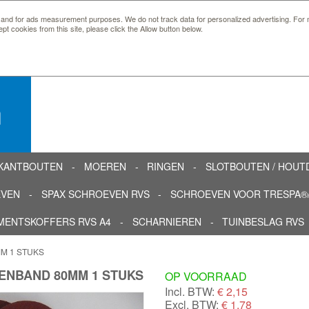
 and for ads measurement purposes. We do not track data for personalized advertising. For m
ept cookies from this site, please click the Allow button below.
n
KANTBOUTEN
MOEREN
RINGEN
SLOTBOUTEN / HOU
EVEN
SPAX SCHROEVEN RVS
SCHROEVEN VOOR TRESPA®/
MENTSKOFFERS RVS A4
SCHARNIEREN
TUINBESLAG RVS
M 1 STUKS
TENBAND 80MM 1 STUKS
OP VOORRAAD
Incl. BTW:
€
2,15
Excl. BTW:
€ 1,78