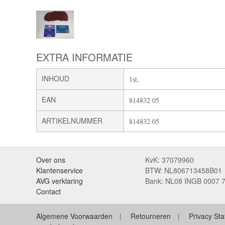
EXTRA INFORMATIE
INHOUD
1st.
EAN
814832 05
ARTIKELNUMMER
814832 05
Over ons
KvK: 37079960
Klantenservice
BTW: NL806713458B01
AVG verklaring
Bank: NL08 INGB 0007 
Contact
Algemene Voorwaarden
Retourneren
Privacy St