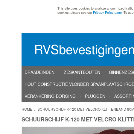
This site uses cookies to analyze anonymized traffic
cookies, please see our
Privacy Policy page
. To acc
RVSbevestiginge
DRAADEINDEN
ZESKANTBOUTEN
BINNENZES
HOUT-CONSTRUCTIE-VLONDER-SPAANPLAATSCHRO
VERANKERING-BORGING
PLUGGEN
ASSORTI
HOME
/
SCHUURSCHIJF K-120 MET VELCRO KLITTENBAND 80M
SCHUURSCHIJF K-120 MET VELCRO KLIT