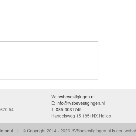
W:
rvsbevestigingen.nl
E:
info@rvsbevestigingen.nl
7670 54
T:
085-3031745
Handelsweg 15 1851NX Heiloo
atement
© Copyright 2014 - 2026 RVSbevestigingen.nl is een web