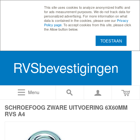
This site uses cookies to analyze anonymized traffic and
for ads measurement purposes. We do not track data for
personalized advertising. For more information on what
data is contained in the cookies, please see our
Privacy
Policy page
. To accept cookies from this site, please click
the Allow button below.
TOESTAAN
RVSbevestigingen
Menu
SCHROEFOOG ZWARE UITVOERING 6X60MM
RVS A4