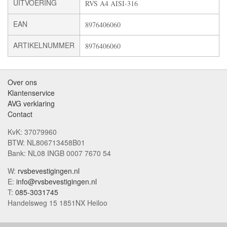
UITVOERING
RVS A4 AISI-316
EAN
8976406060
ARTIKELNUMMER
8976406060
Over ons
Klantenservice
AVG verklaring
Contact
KvK: 37079960
BTW: NL806713458B01
Bank: NL08 INGB 0007 7670 54
W:
rvsbevestigingen.nl
E:
info@rvsbevestigingen.nl
T:
085-3031745
Handelsweg 15 1851NX Heiloo