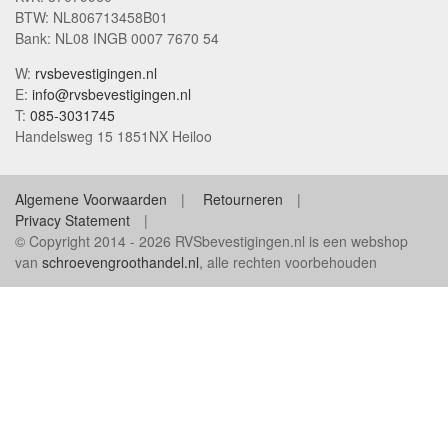
BTW: NL806713458B01
Bank: NL08 INGB 0007 7670 54
W:
rvsbevestigingen.nl
E:
info@rvsbevestigingen.nl
T:
085-3031745
Handelsweg 15 1851NX Heiloo
Algemene Voorwaarden
Retourneren
Privacy Statement
© Copyright 2014 - 2026 RVSbevestigingen.nl is een webshop
van
schroevengroothandel.nl
, alle rechten voorbehouden