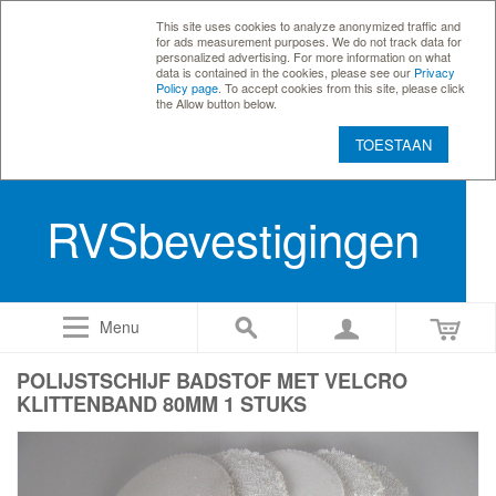
This site uses cookies to analyze anonymized traffic and
for ads measurement purposes. We do not track data for
personalized advertising. For more information on what
data is contained in the cookies, please see our
Privacy
Policy page
. To accept cookies from this site, please click
the Allow button below.
TOESTAAN
RVSbevestigingen
Menu
POLIJSTSCHIJF BADSTOF MET VELCRO
KLITTENBAND 80MM 1 STUKS