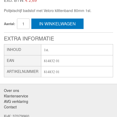
Excl. BTW:
€ 2,69
Polijstschijf badstof met Velcro klittenband 80mm 1st.
IN WINKELWAGEN
Aantal:
EXTRA INFORMATIE
INHOUD
1st.
EAN
814832 01
ARTIKELNUMMER
814832 01
Over ons
Klantenservice
AVG verklaring
Contact
KvK: 37079960