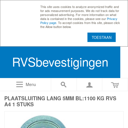
This site uses cookies to analyze anonymized traffic and
for ads measurement purposes. We do not track data for
personalized advertising. For more information on what
data is contained in the cookies, please see our
Privacy
Policy page
. To accept cookies from this site, please click
the Allow button below.
TOESTAAN
RVSbevestigingen
Menu
PLAATSLUITING LANG 5MM BL:1100 KG RVS
A4 1 STUKS