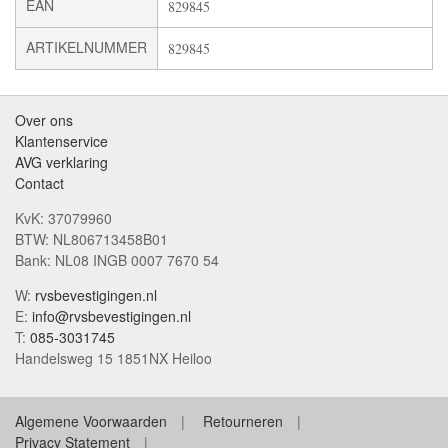
EAN
829845
ARTIKELNUMMER
829845
Over ons
Klantenservice
AVG verklaring
Contact
KvK: 37079960
BTW: NL806713458B01
Bank: NL08 INGB 0007 7670 54
W:
rvsbevestigingen.nl
E:
info@rvsbevestigingen.nl
T:
085-3031745
Handelsweg 15 1851NX Heiloo
Algemene Voorwaarden
Retourneren
Privacy Statement