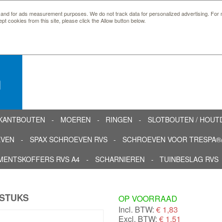
 and for ads measurement purposes. We do not track data for personalized advertising. For m
ept cookies from this site, please click the Allow button below.
n
KANTBOUTEN
MOEREN
RINGEN
SLOTBOUTEN / HOU
EVEN
SPAX SCHROEVEN RVS
SCHROEVEN VOOR TRESPA®/
MENTSKOFFERS RVS A4
SCHARNIEREN
TUINBESLAG RVS
 STUKS
OP VOORRAAD
Incl. BTW:
€
1,83
Excl. BTW:
€ 1,51