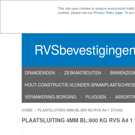
This site uses cookies to analyze anonymized traffic
cookies, please see our
Privacy Policy page
. To acc
RVSbevestiginge
DRAADEINDEN
ZESKANTBOUTEN
BINNENZES
HOUT-CONSTRUCTIE-VLONDER-SPAANPLAATSCHRO
VERANKERING-BORGING
PLUGGEN
ASSORTI
HOME
/
PLAATSLUITING 4MM BL:800 KG RVS A4 1 STUKS
PLAATSLUITING 4MM BL:800 KG RVS A4 1