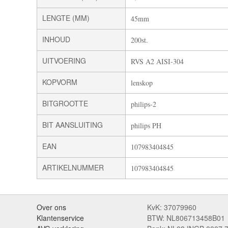
LENGTE (MM)
45mm
INHOUD
200st.
UITVOERING
RVS A2 AISI-304
KOPVORM
lenskop
BITGROOTTE
philips-2
BIT AANSLUITING
philips PH
EAN
107983404845
ARTIKELNUMMER
107983404845
Over ons
KvK: 37079960
Klantenservice
BTW: NL806713458B01