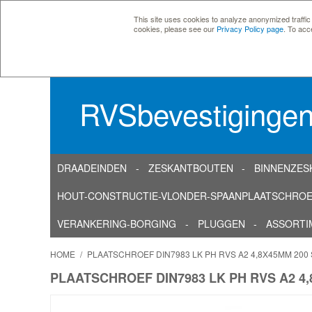
This site uses cookies to analyze anonymized traffic
cookies, please see our
Privacy Policy page
. To acc
RVSbevestiginge
DRAADEINDEN
ZESKANTBOUTEN
BINNENZES
HOUT-CONSTRUCTIE-VLONDER-SPAANPLAATSCHRO
VERANKERING-BORGING
PLUGGEN
ASSORTI
HOME
/
PLAATSCHROEF DIN7983 LK PH RVS A2 4,8X45MM 200
PLAATSCHROEF DIN7983 LK PH RVS A2 4