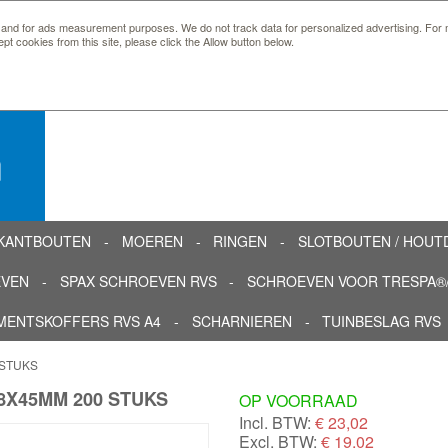
 and for ads measurement purposes. We do not track data for personalized advertising. For m
ept cookies from this site, please click the Allow button below.
n
KANTBOUTEN
MOEREN
RINGEN
SLOTBOUTEN / HOU
EVEN
SPAX SCHROEVEN RVS
SCHROEVEN VOOR TRESPA®/
MENTSKOFFERS RVS A4
SCHARNIEREN
TUINBESLAG RVS
 STUKS
,8X45MM 200 STUKS
OP VOORRAAD
Incl. BTW:
€
23,02
Excl. BTW:
€ 19,02