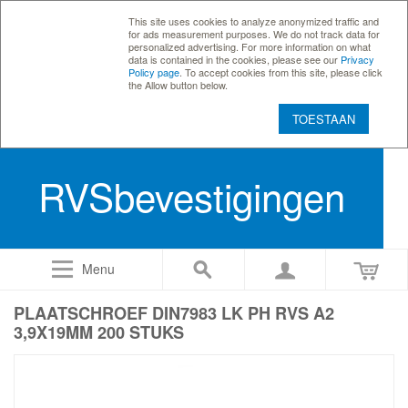
This site uses cookies to analyze anonymized traffic and
for ads measurement purposes. We do not track data for
personalized advertising. For more information on what
data is contained in the cookies, please see our
Privacy
Policy page
. To accept cookies from this site, please click
the Allow button below.
TOESTAAN
RVSbevestigingen
Menu
PLAATSCHROEF DIN7983 LK PH RVS A2
3,9X19MM 200 STUKS