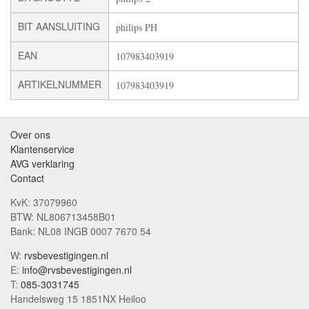
BIT AANSLUITING
philips PH
EAN
107983403919
ARTIKELNUMMER
107983403919
Over ons
Klantenservice
AVG verklaring
Contact
KvK: 37079960
BTW: NL806713458B01
Bank: NL08 INGB 0007 7670 54
W:
rvsbevestigingen.nl
E:
info@rvsbevestigingen.nl
T:
085-3031745
Handelsweg 15 1851NX Heiloo