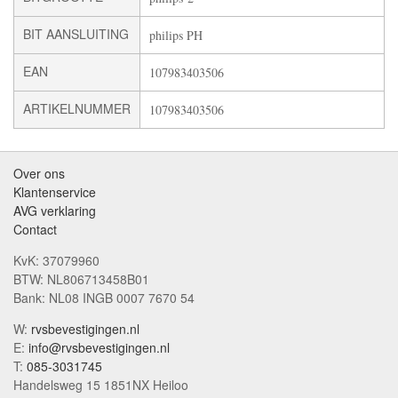
BIT AANSLUITING
philips PH
EAN
107983403506
ARTIKELNUMMER
107983403506
Over ons
Klantenservice
AVG verklaring
Contact
KvK: 37079960
BTW: NL806713458B01
Bank: NL08 INGB 0007 7670 54
W:
rvsbevestigingen.nl
E:
info@rvsbevestigingen.nl
T:
085-3031745
Handelsweg 15 1851NX Heiloo