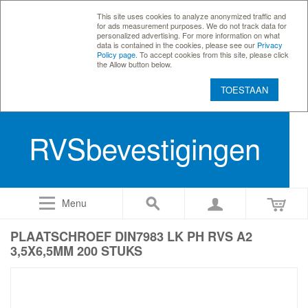
This site uses cookies to analyze anonymized traffic and
for ads measurement purposes. We do not track data for
personalized advertising. For more information on what
data is contained in the cookies, please see our
Privacy
Policy page
. To accept cookies from this site, please click
the Allow button below.
TOESTAAN
RVSbevestigingen
Menu
PLAATSCHROEF DIN7983 LK PH RVS A2
3,5X6,5MM 200 STUKS