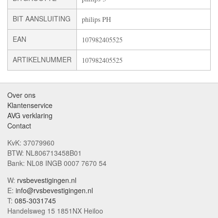
BIT AANSLUITING
philips PH
EAN
107982405525
ARTIKELNUMMER
107982405525
Over ons
Klantenservice
AVG verklaring
Contact
KvK: 37079960
BTW: NL806713458B01
Bank: NL08 INGB 0007 7670 54
W:
rvsbevestigingen.nl
E:
info@rvsbevestigingen.nl
T:
085-3031745
Handelsweg 15 1851NX Heiloo