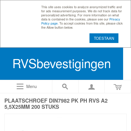
This site uses cookies to analyze anonymized traffic and
for ads measurement purposes. We do not track data for
personalized advertising. For more information on what
data is contained in the cookies, please see our
Privacy
Policy page
. To accept cookies from this site, please click
the Allow button below.
TOESTAAN
RVSbevestigingen
Menu
PLAATSCHROEF DIN7982 PK PH RVS A2
5,5X25MM 200 STUKS