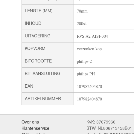
LENGTE (MM)
70mm
INHOUD
200st.
UITVOERING
RVS A2 AISI-304
KOPVORM
verzonken kop
BITGROOTTE
philips-2
BIT AANSLUITING
philips PH
EAN
107982404870
ARTIKELNUMMER
107982404870
Over ons
KvK: 37079960
Klantenservice
BTW: NL806713458B01