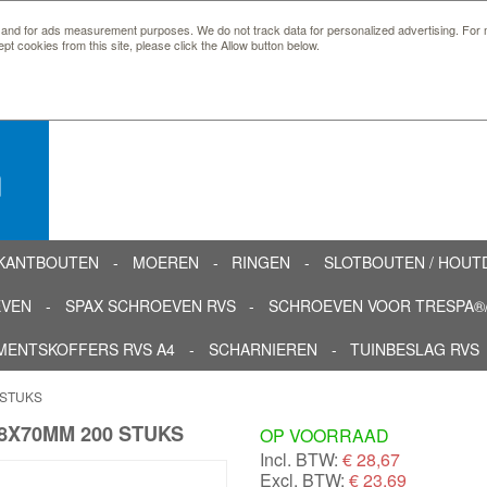
 and for ads measurement purposes. We do not track data for personalized advertising. For m
ept cookies from this site, please click the Allow button below.
n
KANTBOUTEN
MOEREN
RINGEN
SLOTBOUTEN / HOU
EVEN
SPAX SCHROEVEN RVS
SCHROEVEN VOOR TRESPA®/
MENTSKOFFERS RVS A4
SCHARNIEREN
TUINBESLAG RVS
 STUKS
,8X70MM 200 STUKS
OP VOORRAAD
Incl. BTW:
€
28,67
Excl. BTW:
€ 23,69