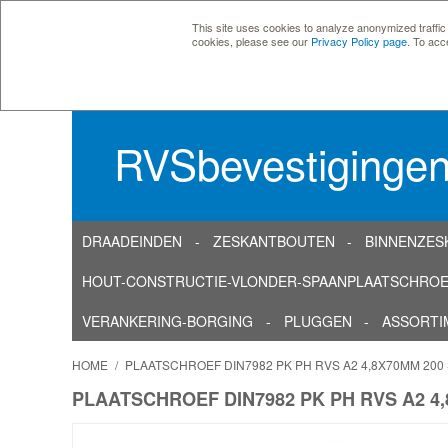
This site uses cookies to analyze anonymized traffic
cookies, please see our
Privacy Policy page
. To acc
RVSbevestiginge
DRAADEINDEN
ZESKANTBOUTEN
BINNENZES
HOUT-CONSTRUCTIE-VLONDER-SPAANPLAATSCHRO
VERANKERING-BORGING
PLUGGEN
ASSORTI
HOME
/
PLAATSCHROEF DIN7982 PK PH RVS A2 4,8X70MM 200
PLAATSCHROEF DIN7982 PK PH RVS A2 4