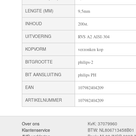
LENGTE (MM)
9,5mm
INHOUD
200st.
UITVOERING
RVS A2 AISI-304
KOPVORM
verzonken kop
BITGROOTTE
philips-2
BIT AANSLUITING
philips PH
EAN
107982404209
ARTIKELNUMMER
107982404209
Over ons
KvK: 37079960
Klantenservice
BTW: NL806713458B01