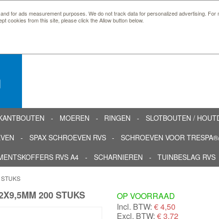
 and for ads measurement purposes. We do not track data for personalized advertising. For m
ept cookies from this site, please click the Allow button below.
n
KANTBOUTEN
MOEREN
RINGEN
SLOTBOUTEN / HOU
EVEN
SPAX SCHROEVEN RVS
SCHROEVEN VOOR TRESPA®/
MENTSKOFFERS RVS A4
SCHARNIEREN
TUINBESLAG RVS
0 STUKS
2X9,5MM 200 STUKS
OP VOORRAAD
Incl. BTW:
€
4,50
Excl. BTW:
€ 3,72