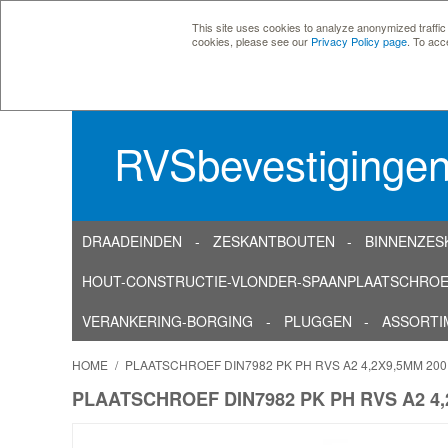
This site uses cookies to analyze anonymized traffic
cookies, please see our
Privacy Policy page
. To acc
RVSbevestiginge
DRAADEINDEN
ZESKANTBOUTEN
BINNENZES
HOUT-CONSTRUCTIE-VLONDER-SPAANPLAATSCHRO
VERANKERING-BORGING
PLUGGEN
ASSORTI
HOME
/
PLAATSCHROEF DIN7982 PK PH RVS A2 4,2X9,5MM 20
PLAATSCHROEF DIN7982 PK PH RVS A2 4,